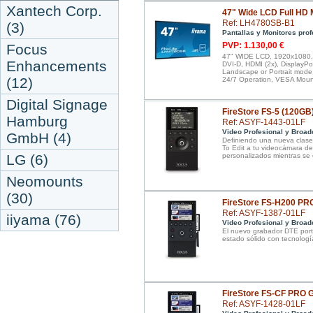
Xantech Corp.
47" Wide LCD Full HD 
Ref: LH4780SB-B1
(3)
Pantallas y Monitores pro
PVP: 1.130,00 €
Focus
47" WIDE LCD, 1920x1080, I
Enhancements
DVI-D, HDMI (2x), DisplayPo
Landscape or Portrait mode,
(12)
24/7 Operation, VESA Mount
Digital Signage
FireStore FS-5 (120GB)
Hamburg
Ref: ASYF-1443-01LF
Video Profesional y Broad
GmbH (4)
Definiendo una nueva clase
To Edit a tu videocámara d
LG (6)
personalizados mientras se
Neomounts
(30)
FireStore FS-H200 PRO
Ref: ASYF-1387-01LF
iiyama (76)
Video Profesional y Broad
El nuevo grabador DTE portá
estado sólido con tecnologí
FireStore FS-CF PRO G
Ref: ASYF-1428-01LF