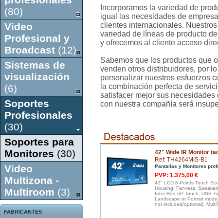
Incorporamos la variedad de prod
(80)
igual las necesidades de empresa
Video
clientes internacionales. Nuestros
variedad de líneas de producto de
Profesional y
y ofrecemos al cliente acceso dire
Broadcast
(12)
Sabemos que los productos que o
Sistemas de
venden otros distribuidores, por 
visualización
personalizar nuestros esfuerzos co
la combinación perfecta de servici
(6)
satisfacer mejor sus necesidades 
Soportes
con nuestra compañía será insupe
Profesionales
(30)
Soportes para
Monitores
(30)
42" Wide IR Monitor tac
Ref: TH4264MIS-B1
Video
Pantallas y Monitores pro
PVP: 1.375,00 €
Multizona -
42" LCD 6-Points Touch Scr
Housing, Fan-less, Speakers
Multiroom
(3)
Infra-Red 6P Touch, USB Tou
Landscape or Portrait mode
not included/optional), Mul
FABRICANTES