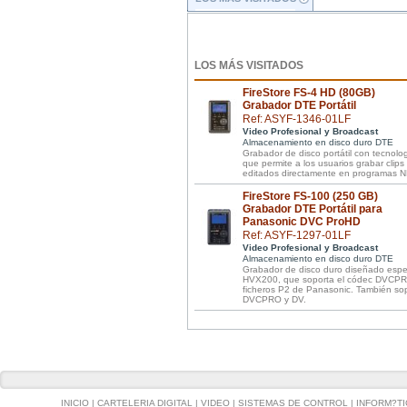
LOS MÁS VISITADOS
FireStore FS-4 HD (80GB)
Grabador DTE Portátil
Ref: ASYF-1346-01LF
Video Profesional y Broadcast
Almacenamiento en disco duro DTE
Grabador de disco portátil con tecnol
que permite a los usuarios grabar clip
editados directamente en programas N
FireStore FS-100 (250 GB)
Grabador DTE Portátil para
Panasonic DVC ProHD
Ref: ASYF-1297-01LF
Video Profesional y Broadcast
Almacenamiento en disco duro DTE
Grabador de disco duro diseñado espe
HVX200, que soporta el códec DVCPRO
ficheros P2 de Panasonic. También s
DVCPRO y DV.
INICIO
|
CARTELERIA DIGITAL
|
VIDEO
|
SISTEMAS DE CONTROL
|
INFORM?TI