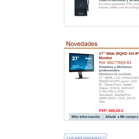
Video Profesional y Broad
El nuevo grabador DTE portá
estado sólido con tecnolog
27" Wide WQHD AH-I
Monitor
Ref: XB2779QS-B1
Pantallas y Monitores
profesionales
Monitores de escritorio
27" WIDE LCD, 2560x1440
WHQD AH-IPS panel, LED
Bl., Glass-Front, Height
Adjust. (13cm), 440cdm²,
5.000.000:1 ACR,
Speakers, DisplayPort,
HDMI HDCP, VGA, DVI-D,
5ms
PVP: 480,00 €
LOS MÁS VISITADOS