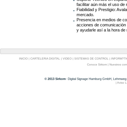
facilitar aún más el uso de
Fiabilidad y Prestigio: Ava
mercado.
Presencia en medios de co
acciones de comunicación p
y ayudarle así a la hora de 
INICIO
|
CARTELERIA DIGITAL
|
VIDEO
|
SISTEMAS DE CONTROL
|
INFORM?TI
Conoce Sirkom
|
Nuestros com
© 2013 Sirkom
- Digital Signage Hamburg GmbH, Lehmweg 
|
Aviso L