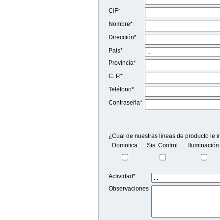
CIF*
Nombre*
Dirección*
Pais*
Provincia*
C. P.*
Teléfono*
Contraseña*
¿Cual de nuestras lineas de producto le in
Domotica
Sis. Control
Iluminación
Actividad*
Observaciones