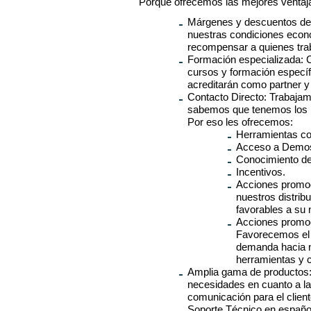
Porque ofrecemos las mejores ventajas
Márgenes y descuentos de 
nuestras condiciones ec
recompensar a quienes tra
Formación especializada: C
cursos y formación específ
acreditarán como partner 
Contacto Directo: Trabaja
sabemos que tenemos los 
Por eso les ofrecemos:
Herramientas co
Acceso a Demo
Conocimiento de
Incentivos.
Acciones promoci
nuestros distrib
favorables a su 
Acciones promoci
Favorecemos el 
demanda hacia n
herramientas y 
Amplia gama de productos
necesidades en cuanto a la
comunicación para el clien
Soporte Técnico en español