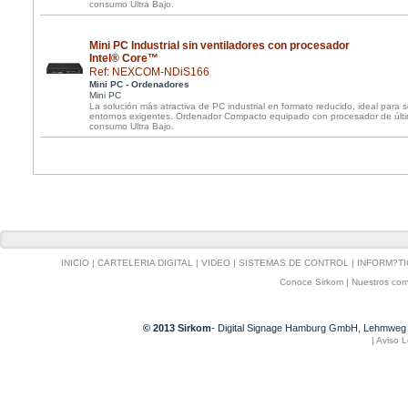
consumo Ultra Bajo.
Mini PC Industrial sin ventiladores con procesador
Intel® Core™
Ref: NEXCOM-NDiS166
Mini PC - Ordenadores
Mini PC
La solución más atractiva de PC industrial en formato reducido, ideal para 
entornos exigentes. Ordenador Compacto equipado con procesador de últi
consumo Ultra Bajo.
INICIO
|
CARTELERIA DIGITAL
|
VIDEO
|
SISTEMAS DE CONTROL
|
INFORM?TI
Conoce Sirkom
|
Nuestros com
© 2013 Sirkom
- Digital Signage Hamburg GmbH, Lehmweg 
|
Aviso L