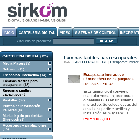
Búsqueda de productos
CARTELERIA DIGITAL
(125)
Láminas táctiles para escaparates
CARTELERIA DIGITAL
Escaparate Interac
Ruta:
|
Media Players
(9)
Software
(11)
Escaparate interactivo -
Escaparate Interactivo
(14)
Lámina táctil de 32 pulgadas
Láminas táctiles para
Ref: SRK-ESK-32
escaparates
(13)
Sensores táctiles
Esta lámina táctil convierte
capacitivos
(1)
cualquier ventana, escaparate
o pantalla LCD en un sistema
Pantallas
(67)
interactivo. Se coloca detrás del
Puntos de información
cristal o superficie acrílica y la
POS/POI
(8)
instalación es muy sencilla.
Marketing de proximidad
PVP: 1.065,00 €
Bluetooth
(1)
Accesorios y ampliaciones
(15)