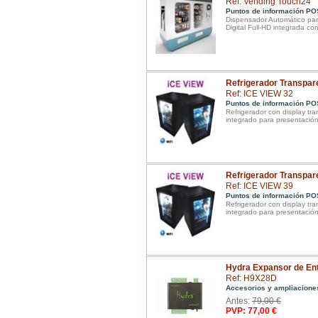
Ref: Vending Touch24
Puntos de información PO
Dispensador Automático para
Digital Full-HD integrada co
Refrigerador Transpare
Ref: ICE VIEW 32
Puntos de información PO
Refrigerador con display tr
integrado para presentación
Refrigerador Transpare
Ref: ICE VIEW 39
Puntos de información PO
Refrigerador con display tr
integrado para presentación
Hydra Expansor de Ent
Ref: H9X28D
Accesorios y ampliacione
Antes:
79,00 €
PVP: 77,00 €