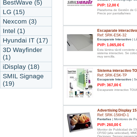
BestWave (5)
PVP: 12,00 €
LG (15)
Plataforma de Gestión de C
Precio por pantalla/mes
Nexcom (3)
Intel (1)
Escaparate interactivo
Ref: SRK-ESK-32
Hyundai IT (17)
Escaparate Interactivo
| L
PVP: 1.065,00 €
3D Wayfinder
Esta lámina táctil conviert
sistema interactivo. Se coloca
(1)
muy sencilla.
iDisplay (18)
Sistema interactivo 
SMIL Signage
Ref: SRK-ESK-TP
Escaparate Interactivo
| Se
(19)
PVP: 367,00 €
Escaparate interactivo TO
Advertising Display 15
Ref: SRK-156HD-1
Pantallas
| Monitores de Pu
PVP: 260,00 €
Monitor de Publicidad de 15
CF/SD (alta velocidad), MMC
Opciones: Sensor presencia