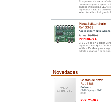
El expansor de entrada/sali
pulsadores para disparar má
encender lámparas LED o re
reproducir hasta 99 archivo
seleccionables, incluyendo
Placa Splitter Serie
Ref: SS-38
Accesorios y ampliacione
Antes:
65,00 €
PVP: 58,00 €
El SS-38 es un Splitter Seri
reproductores Sprite DVS4-
salidas. Es ideal para asegu
admite expansión conectand
Gastos de envio
Ref: 8888
Software
SMILSignage CMS
8888
PVP: 25,00 €