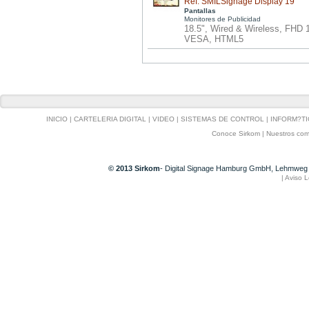
Ref: SMILSignage Display 19
Pantallas
Monitores de Publicidad
18.5", Wired & Wireless, FHD
VESA, HTML5
INICIO
|
CARTELERIA DIGITAL
|
VIDEO
|
SISTEMAS DE CONTROL
|
INFORM?TI
Conoce Sirkom
|
Nuestros com
© 2013 Sirkom
- Digital Signage Hamburg GmbH, Lehmweg 
|
Aviso L