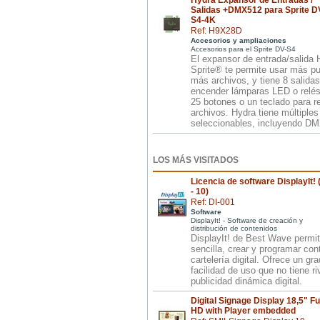
Hydra Expansor de Entradas /
Salidas +DMX512 para Sprite D
S4-4K
Ref: H9X28D
Accesorios y ampliaciones
Accesorios para el Sprite DV-S4
El expansor de entrada/salida
Sprite® te permite usar más pu
más archivos, y tiene 8 salidas
encender lámparas LED o relés
25 botones o un teclado para r
archivos. Hydra tiene múltiple
seleccionables, incluyendo D
LOS MÁS VISITADOS
Licencia de software DisplayIt! 
- 10)
Ref: DI-001
Software
DisplayIt! - Software de creación y
distribución de contenidos
DisplayIt! de Best Wave permit
sencilla, crear y programar con
cartelería digital. Ofrece un gr
facilidad de uso que no tiene ri
publicidad dinámica digital.
Digital Signage Display 18,5" Fu
HD with Player embedded