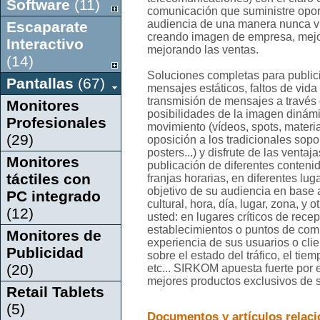
Software
(11)
comunicación que suministre opor
audiencia de una manera nunca vi
Escaparate
creando imagen de empresa, mejor
Interactivo
mejorando las ventas.
(14)
Soluciones completas para publicid
Pantallas
(67)
mensajes estáticos, faltos de vida
transmisión de mensajes a través 
Monitores
posibilidades de la imagen dinám
Profesionales
movimiento (vídeos, spots, materia
(29)
oposición a los tradicionales sopor
posters...) y disfrute de las vent
Monitores
publicación de diferentes contenid
táctiles con
franjas horarias, en diferentes lug
objetivo de su audiencia en base a 
PC integrado
cultural, hora, día, lugar, zona, y
(12)
usted: en lugares críticos de rece
establecimientos o puntos de com
Monitores de
experiencia de sus usuarios o cli
Publicidad
sobre el estado del tráfico, el ti
(20)
etc... SIRKOM apuesta fuerte por e
mejores productos exclusivos de s
Retail Tablets
(5)
Documentos y artículos relac