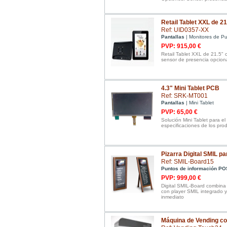
Retail Tablet XXL de 21
Ref: UID0357-XX
Pantallas
| Monitores de Pu
PVP: 915,00 €
Retail Tablet XXL de 21.5" 
sensor de presencia opcion
4.3" Mini Tablet PCB
Ref: SRK-MT001
Pantallas
| Mini Tablet
PVP: 65,00 €
Solución Mini Tablet para el
especificaciones de los pro
Pizarra Digital SMIL p
Ref: SMIL-Board15
Puntos de información PO
PVP: 999,00 €
Digital SMIL-Board combina 
con player SMIL integrado y
inmediato
Máquina de Vending con