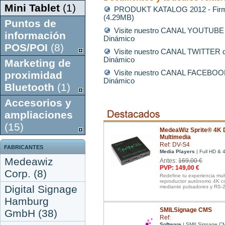
Mini Tablet
(1)
PRODUKT KATALOG 2012 - Firm
(4.29MB)
Puntos de
Visite nuestro CANAL YOUTUBE de
información
Dinámico
POS/POI
(8)
Visite nuestro CANAL TWITTER de
Dinámico
Marketing de
Visite nuestro CANAL FACEBOOK d
proximidad
Dinámico
Bluetooth
(1)
Accesorios y
ampliaciones
(15)
MedeaWiz Sprite® 4K D
Multimedia
Ref: DV-S4
FABRICANTES
Media Players
| Full HD & 
Medeawiz
Antes:
169,00 €
PVP: 149,00 €
Corp. (8)
Redefine tu experiencia mu
reproductor autónomo 4K co
Digital Signage
mediante pulsadores y RS-
Hamburg
SMILSignage CMS
GmbH (38)
Ref:
Software
| SMILSignage C