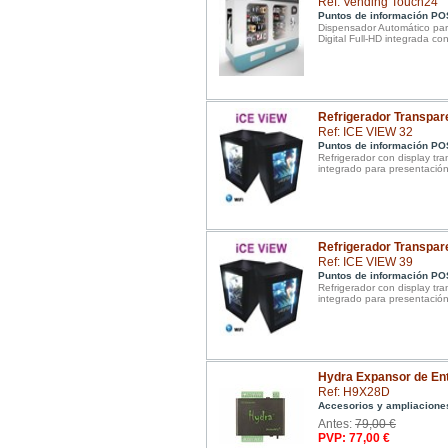
Ref: Vending Touch24
Puntos de información PO
Dispensador Automático para
Digital Full-HD integrada co
Refrigerador Transpare
Ref: ICE VIEW 32
Puntos de información PO
Refrigerador con display tr
integrado para presentación
Refrigerador Transpare
Ref: ICE VIEW 39
Puntos de información PO
Refrigerador con display tr
integrado para presentación
Hydra Expansor de Ent
Ref: H9X28D
Accesorios y ampliacione
Antes:
79,00 €
PVP: 77,00 €