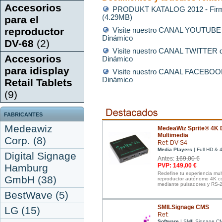
Accesorios
PRODUKT KATALOG 2012 - Firm
(4.29MB)
para el
reproductor
Visite nuestro CANAL YOUTUBE de
Dinámico
DV-68
(2)
Visite nuestro CANAL TWITTER de
Accesorios
Dinámico
para idisplay
Visite nuestro CANAL FACEBOOK d
Dinámico
Retail Tablets
(9)
FABRICANTES
Medeawiz
MedeaWiz Sprite® 4K D
Multimedia
Corp. (8)
Ref: DV-S4
Media Players
| Full HD & 
Digital Signage
Antes:
169,00 €
Hamburg
PVP: 149,00 €
Redefine tu experiencia mu
GmbH (38)
reproductor autónomo 4K co
mediante pulsadores y RS-
BestWave (5)
SMILSignage CMS
LG (15)
Ref:
Software
| SMILSignage C