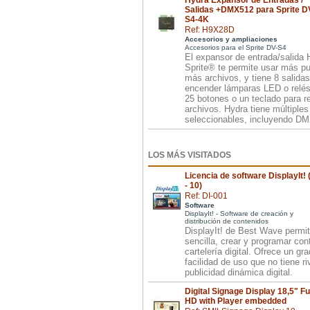
Hydra Expansor de Entradas /
Salidas +DMX512 para Sprite D
S4-4K
Ref: H9X28D
Accesorios y ampliaciones
Accesorios para el Sprite DV-S4
El expansor de entrada/salida
Sprite® te permite usar más pu
más archivos, y tiene 8 salidas
encender lámparas LED o relés
25 botones o un teclado para r
archivos. Hydra tiene múltiple
seleccionables, incluyendo D
LOS MÁS VISITADOS
Licencia de software DisplayIt! 
- 10)
Ref: DI-001
Software
DisplayIt! - Software de creación y
distribución de contenidos
DisplayIt! de Best Wave permit
sencilla, crear y programar con
cartelería digital. Ofrece un gr
facilidad de uso que no tiene ri
publicidad dinámica digital.
Digital Signage Display 18,5" Fu
HD with Player embedded