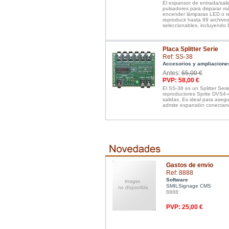
El expansor de entrada/sali
pulsadores para disparar má
encender lámparas LED o re
reproducir hasta 99 archivo
seleccionables, incluyendo
Placa Splitter Serie
Ref: SS-38
Accesorios y ampliacione
Antes:
65,00 €
PVP: 58,00 €
El SS-38 es un Splitter Seri
reproductores Sprite DVS4-
salidas. Es ideal para asegu
admite expansión conectand
Gastos de envio
Ref: 8888
Software
SMILSignage CMS
8888
PVP: 25,00 €