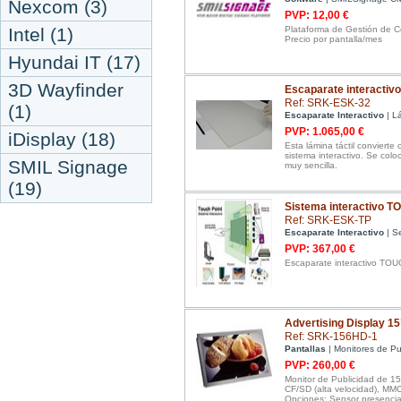
Nexcom (3)
PVP: 12,00 €
Intel (1)
Plataforma de Gestión de C
Precio por pantalla/mes
Hyundai IT (17)
3D Wayfinder
Escaparate interactivo
Ref: SRK-ESK-32
(1)
Escaparate Interactivo
| L
PVP: 1.065,00 €
iDisplay (18)
Esta lámina táctil conviert
sistema interactivo. Se coloca
SMIL Signage
muy sencilla.
(19)
Sistema interactivo 
Ref: SRK-ESK-TP
Escaparate Interactivo
| Se
PVP: 367,00 €
Escaparate interactivo TO
Advertising Display 15
Ref: SRK-156HD-1
Pantallas
| Monitores de Pu
PVP: 260,00 €
Monitor de Publicidad de 15
CF/SD (alta velocidad), MMC
Opciones: Sensor presencia