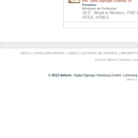
Ref: SMILSignage Display 19
Pantallas
Monitores de Publicidad
18.5", Wired & Wireless, FHD
VESA, HTML5
INICIO
|
CARTELERIA DIGITAL
|
VIDEO
|
SISTEMAS DE CONTROL
|
INFORM?TI
Conoce Sirkom
|
Nuestros com
© 2013 Sirkom
- Digital Signage Hamburg GmbH, Lehmweg 
|
Aviso L