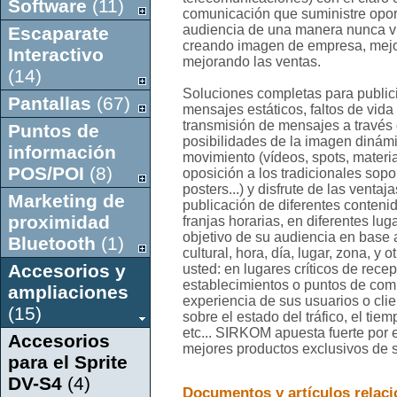
Software
(11)
comunicación que suministre opor
audiencia de una manera nunca vi
Escaparate
creando imagen de empresa, mejor
Interactivo
mejorando las ventas.
(14)
Soluciones completas para publicid
Pantallas
(67)
mensajes estáticos, faltos de vida
transmisión de mensajes a través 
Puntos de
posibilidades de la imagen dinám
información
movimiento (vídeos, spots, materia
POS/POI
(8)
oposición a los tradicionales sopor
posters...) y disfrute de las vent
Marketing de
publicación de diferentes contenid
proximidad
franjas horarias, en diferentes lug
objetivo de su audiencia en base a 
Bluetooth
(1)
cultural, hora, día, lugar, zona, y
Accesorios y
usted: en lugares críticos de rece
establecimientos o puntos de com
ampliaciones
experiencia de sus usuarios o cli
(15)
sobre el estado del tráfico, el ti
etc... SIRKOM apuesta fuerte por e
Accesorios
mejores productos exclusivos de s
para el Sprite
DV-S4
(4)
Documentos y artículos relac