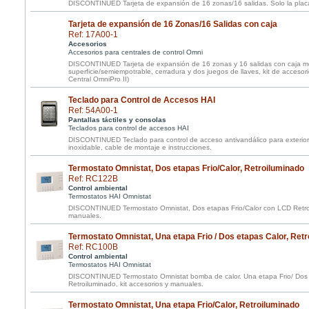
DISCONTINUED Tarjeta de expansión de 16 zonas/16 salidas. Solo la plac
Tarjeta de expansión de 16 Zonas/16 Salidas con caja
Ref: 17A00-1
Accesorios
Accesorios para centrales de control Omni
DISCONTINUED Tarjeta de expansión de 16 zonas y 16 salidas con caja me
superficie/semiempotrable, cerradura y dos juegos de llaves, kit de accesori
Central OmniPro II)
Teclado para Control de Accesos HAI
Ref: 54A00-1
Pantallas táctiles y consolas
Teclados para control de accesos HAI
DISCONTINUED Teclado para control de acceso antivandálico para exterior
inoxidable, cable de montaje e instrucciones.
Termostato Omnistat, Dos etapas Frio/Calor, Retroiluminado
Ref: RC122B
Control ambiental
Termostatos HAI Omnistat
DISCONTINUED Termostato Omnistat, Dos etapas Frio/Calor con LCD Retroil
manuales.
Termostato Omnistat, Una etapa Frio / Dos etapas Calor, Ret
Ref: RC100B
Control ambiental
Termostatos HAI Omnistat
DISCONTINUED Termostato Omnistat bomba de calor. Una etapa Frio/ Dos
Retroiluminado, kit accesorios y manuales.
Termostato Omnistat, Una etapa Frio/Calor, Retroiluminado