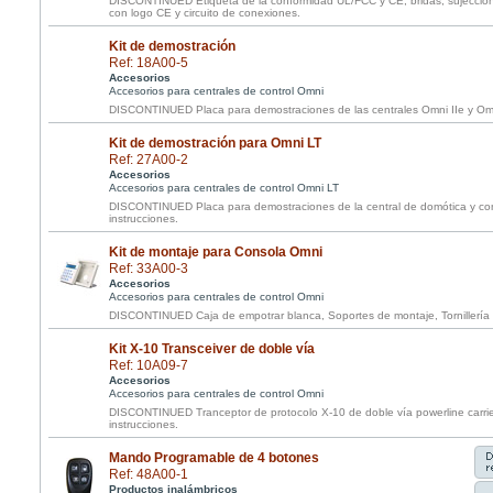
DISCONTINUED Etiqueta de la conformidad UL/FCC y CE, bridas, sujeccion
con logo CE y circuito de conexiones.
Kit de demostración
Ref: 18A00-5
Accesorios
Accesorios para centrales de control Omni
DISCONTINUED Placa para demostraciones de las centrales Omni IIe y Omni
Kit de demostración para Omni LT
Ref: 27A00-2
Accesorios
Accesorios para centrales de control Omni LT
DISCONTINUED Placa para demostraciones de la central de domótica y con
instrucciones.
Kit de montaje para Consola Omni
Ref: 33A00-3
Accesorios
Accesorios para centrales de control Omni
DISCONTINUED Caja de empotrar blanca, Soportes de montaje, Tornillería e
Kit X-10 Transceiver de doble vía
Ref: 10A09-7
Accesorios
Accesorios para centrales de control Omni
DISCONTINUED Tranceptor de protocolo X-10 de doble vía powerline carrie
instrucciones.
Mando Programable de 4 botones
Ref: 48A00-1
Productos inalámbricos