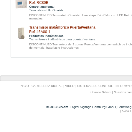
Ref: RC80B
Control ambiental
Termostatos HAI Omnistat
DISCONTINUED Termostato Omnistat, Una etapa Frio/Calor con LCD Retroil
manuales.
Transmisor inalámbrico Puerta/Ventana
Ref: 46A00-1
Productos inalámbricos
Transmisores inalámbricos para puerta / ventana
DISCONTINUED Transmisor de 3 zonas Puerta/Ventana con switch de inclin
de montaje, baterías e instrucciones.
INICIO
|
CARTELERIA DIGITAL
|
VIDEO
|
SISTEMAS DE CONTROL
|
INFORM?TI
Conoce Sirkom
|
Nuestros com
© 2013 Sirkom
- Digital Signage Hamburg GmbH, Lehmweg 
|
Aviso L