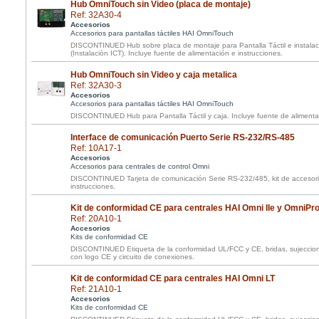
Hub OmniTouch sin Video (placa de montaje)
Ref: 32A30-4
Accesorios
Accesorios para pantallas táctiles HAI OmniTouch
DISCONTINUED Hub sobre placa de montaje para Pantalla Táctil e instalaci
(Instalación ICT). Incluye fuente de alimentación e instrucciones.
Hub OmniTouch sin Video y caja metalica
Ref: 32A30-3
Accesorios
Accesorios para pantallas táctiles HAI OmniTouch
DISCONTINUED Hub para Pantalla Táctil y caja. Incluye fuente de alimentac
Interface de comunicación Puerto Serie RS-232/RS-485
Ref: 10A17-1
Accesorios
Accesorios para centrales de control Omni
DISCONTINUED Tarjeta de comunicación Serie RS-232/485, kit de accesori
instrucciones.
Kit de conformidad CE para centrales HAI Omni IIe y OmniPro 
Ref: 20A10-1
Accesorios
Kits de conformidad CE
DISCONTINUED Etiqueta de la conformidad UL/FCC y CE, bridas, sujeccion
con logo CE y circuito de conexiones.
Kit de conformidad CE para centrales HAI Omni LT
Ref: 21A10-1
Accesorios
Kits de conformidad CE