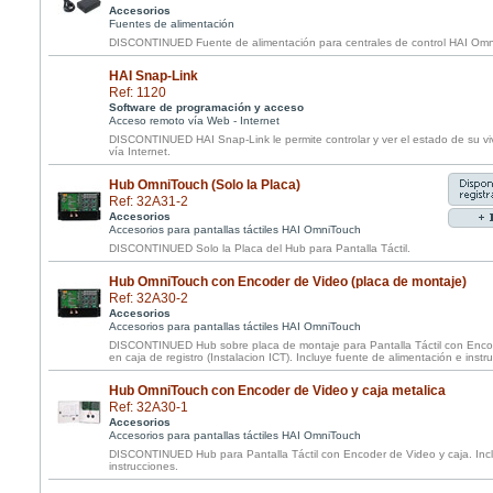
Accesorios
Fuentes de alimentación
DISCONTINUED Fuente de alimentación para centrales de control HAI Omni 
HAI Snap-Link
Ref: 1120
Software de programación y acceso
Acceso remoto vía Web - Internet
DISCONTINUED HAI Snap-Link le permite controlar y ver el estado de su vi
vía Internet.
Hub OmniTouch (Solo la Placa)
Ref: 32A31-2
Accesorios
Accesorios para pantallas táctiles HAI OmniTouch
DISCONTINUED Solo la Placa del Hub para Pantalla Táctil.
Hub OmniTouch con Encoder de Video (placa de montaje)
Ref: 32A30-2
Accesorios
Accesorios para pantallas táctiles HAI OmniTouch
DISCONTINUED Hub sobre placa de montaje para Pantalla Táctil con Encod
en caja de registro (Instalacion ICT). Incluye fuente de alimentación e instr
Hub OmniTouch con Encoder de Video y caja metalica
Ref: 32A30-1
Accesorios
Accesorios para pantallas táctiles HAI OmniTouch
DISCONTINUED Hub para Pantalla Táctil con Encoder de Video y caja. Incl
instrucciones.