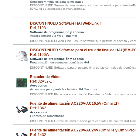
Sensores y módulos para termostatos
DISCONTINUED Sensor de temperatura y humedad relativa para Interior/Ex
50ºC, kit de accesorios e instrucciones.
DISCONTINUED Software HAI Web-Link II
Ref: 1108
Software de programación y acceso
Acceso remoto vía Web - Internet
DISCONTINUED El Web-Link II es un software que permite el acceso y contr
DISCONTINUED Software para el usuario final de HAI (IBM-P
Ref: 1106W
Software de programación y acceso
Programación de centrales domóticas HAI
DISCONTINUED Software para el usuario final de las centrales de domótica
Encoder de Video
Ref: 32A32-1
Accesorios
Accesorios para pantallas táctiles HAI OmniTouch
DISCONTINUED Placa con el circuito del Encoder de Video, conectores e in
Fuente de alimentación AC220V-AC16.5V (Omni LT)
Ref: 1362
Accesorios
Fuentes de alimentación
DISCONTINUED Fuente de alimentación para centrales de control HAI Omn
Fuente de alimentación AC220V-AC24V (Omni IIe y Omni Pro I
Ref: 1432