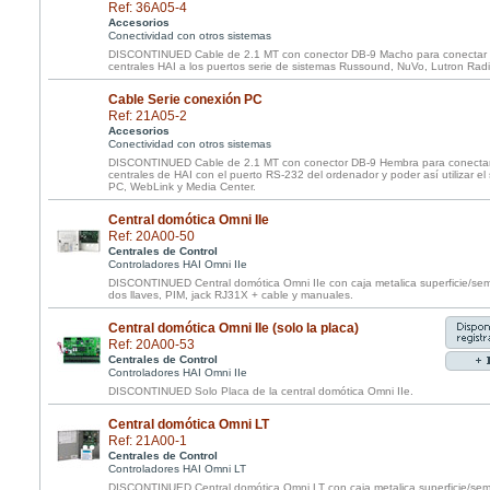
Ref: 36A05-4
Accesorios
Conectividad con otros sistemas
DISCONTINUED Cable de 2.1 MT con conector DB-9 Macho para conectar el
centrales HAI a los puertos serie de sistemas Russound, NuVo, Lutron Radi
Cable Serie conexión PC
Ref: 21A05-2
Accesorios
Conectividad con otros sistemas
DISCONTINUED Cable de 2.1 MT con conector DB-9 Hembra para conectar e
centrales de HAI con el puerto RS-232 del ordenador y poder así utilizar e
PC, WebLink y Media Center.
Central domótica Omni IIe
Ref: 20A00-50
Centrales de Control
Controladores HAI Omni IIe
DISCONTINUED Central domótica Omni IIe con caja metalica superficie/sem
dos llaves, PIM, jack RJ31X + cable y manuales.
Central domótica Omni IIe (solo la placa)
Ref: 20A00-53
Centrales de Control
Controladores HAI Omni IIe
DISCONTINUED Solo Placa de la central domótica Omni IIe.
Central domótica Omni LT
Ref: 21A00-1
Centrales de Control
Controladores HAI Omni LT
DISCONTINUED Central domótica Omni LT con caja metalica superficie/sem