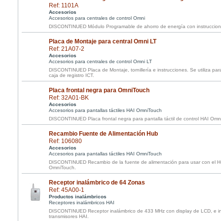
Ref: 1101A
Accesorios
Accesorios para centrales de control Omni
DISCONTINUED Módulo Programable de ahorro de energía con instruccion
Placa de Montaje para central Omni LT
Ref: 21A07-2
Accesorios
Accesorios para centrales de control Omni LT
DISCONTINUED Placa de Montaje, tornillería e instrucciones. Se utiliza para
caja de registro ICT.
Placa frontal negra para OmniTouch
Ref: 32A01-BK
Accesorios
Accesorios para pantallas táctiles HAI OmniTouch
DISCONTINUED Placa frontal negra para pantalla táctil de control HAI Om
Recambio Fuente de Alimentación Hub
Ref: 106080
Accesorios
Accesorios para pantallas táctiles HAI OmniTouch
DISCONTINUED Recambio de la fuente de alimentación para usar con el Hub
OmniTouch.
Receptor inalámbrico de 64 Zonas
Ref: 45A00-1
Productos inalámbricos
Receptores inalámbricos HAI
DISCONTINUED Receptor inalámbrico de 433 MHz con display de LCD, e ins
transmisores HAI.