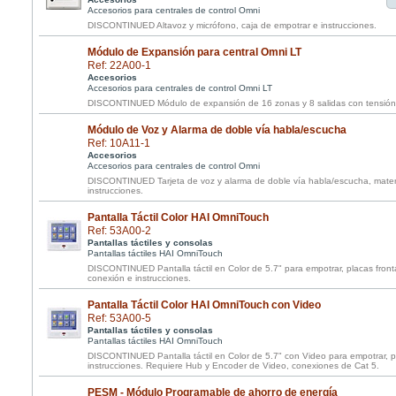
Accesorios para centrales de control Omni
DISCONTINUED Altavoz y micrófono, caja de empotrar e instrucciones.
Módulo de Expansión para central Omni LT
Ref: 22A00-1
Accesorios
Accesorios para centrales de control Omni LT
DISCONTINUED Módulo de expansión de 16 zonas y 8 salidas con tensión y
Módulo de Voz y Alarma de doble vía habla/escucha
Ref: 10A11-1
Accesorios
Accesorios para centrales de control Omni
DISCONTINUED Tarjeta de voz y alarma de doble vía habla/escucha, mater
instrucciones.
Pantalla Táctil Color HAI OmniTouch
Ref: 53A00-2
Pantallas táctiles y consolas
Pantallas táctiles HAI OmniTouch
DISCONTINUED Pantalla táctil en Color de 5.7" para empotrar, placas fronta
conexión e instrucciones.
Pantalla Táctil Color HAI OmniTouch con Video
Ref: 53A00-5
Pantallas táctiles y consolas
Pantallas táctiles HAI OmniTouch
DISCONTINUED Pantalla táctil en Color de 5.7" con Video para empotrar, p
instrucciones. Requiere Hub y Encoder de Video, conexiones de Cat 5.
PESM - Módulo Programable de ahorro de energía