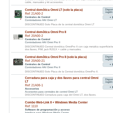
cable, manuales y kit accesorios.
Central domótica Omni LT (solo la placa)
Ref: 21A00-2
Centrales de Control
Controladores HAI Omni LT
DISCONTINUED Solo Placa de la central domótica Omni LT
Central domótica Omni Pro II
Ref: 20A00-2
Centrales de Control
Controladores HAI Omni Pro II
DISCONTINUED Central domótica OmniPro II con caja metalica superficie/s
dos llaves, PIM, jack RJ31X + cable y manuales.
Central domótica Omni Pro II (solo la placa)
Ref: 20A00-21
Centrales de Control
Controladores HAI Omni Pro II
DISCONTINUED Solo Placa de la Central domótica OmniPro II.
Cerradura para caja y dos llaves para central Omni
LT
Ref: 21A06-1
Accesorios
Accesorios para centrales de control Omni LT
DISCONTINUED Cerradura para caja del Omni LT, dos llaves.
Combo Web-Link II + Windows Media Center
Ref: 1110
Software de programación y acceso
Interface para Windows Media Center