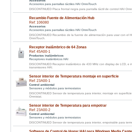
Accesorios
Accesorios para pantallas táctiles HAI OmniTouch
DISCONTINUED Placa frontal negra para pantalla táctil de control HAI Om
Recambio Fuente de Alimentación Hub
Ref: 106080
Accesorios
Accesorios para pantallas táctiles HAI OmniTouch
DISCONTINUED Recambio de la fuente de alimentación para usar con el Hub
OmniTouch.
Receptor inalámbrico de 64 Zonas
Ref: 45A00-1
Productos inalámbricos
Receptores inalámbricos HAI
DISCONTINUED Receptor inalámbrico de 433 MHz con display de LCD, e ins
transmisores HAI.
Sensor interior de Temperatura montaje en superficie
Ref: 23A00-1
Control ambiental
Sensores y módulos para termostatos
DISCONTINUED Sensor de temperatura para interior, montaje en superficie
Omnistat.
Sensor interior de Temperatura para empotrar
Ref: 23A00-2
Control ambiental
Sensores y módulos para termostatos
DISCONTINUED Sensor de temperatura para interior, empotrable para term
Software de Control de Hogar HAI para Windows Media Cente