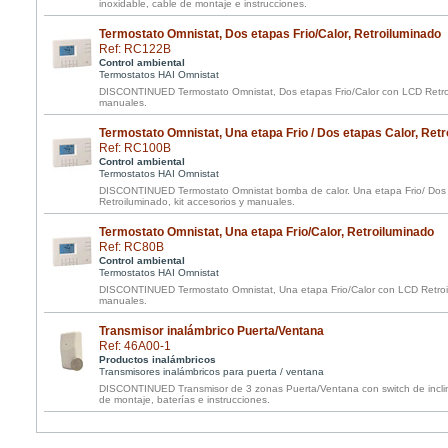
inoxidable, cable de montaje e instrucciones.
Termostato Omnistat, Dos etapas Frio/Calor, Retroiluminado
Ref: RC122B
Control ambiental
Termostatos HAI Omnistat
DISCONTINUED Termostato Omnistat, Dos etapas Frio/Calor con LCD Retroil
manuales.
Termostato Omnistat, Una etapa Frio / Dos etapas Calor, Ret
Ref: RC100B
Control ambiental
Termostatos HAI Omnistat
DISCONTINUED Termostato Omnistat bomba de calor. Una etapa Frio/ Dos
Retroiluminado, kit accesorios y manuales.
Termostato Omnistat, Una etapa Frio/Calor, Retroiluminado
Ref: RC80B
Control ambiental
Termostatos HAI Omnistat
DISCONTINUED Termostato Omnistat, Una etapa Frio/Calor con LCD Retroil
manuales.
Transmisor inalámbrico Puerta/Ventana
Ref: 46A00-1
Productos inalámbricos
Transmisores inalámbricos para puerta / ventana
DISCONTINUED Transmisor de 3 zonas Puerta/Ventana con switch de inclin
de montaje, baterías e instrucciones.