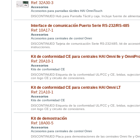
Ref: 32A30-3
Accesorios
Accesorios para pantallas táctiles HAI OmniTouch
DISCONTINUED Hub para Pantalla Táctil y caja. Incluye fuente de alimentac
Interface de comunicación Puerto Serie RS-232/RS-485
Ref: 10A17-1
Accesorios
Accesorios para centrales de control Omni
DISCONTINUED Tarjeta de comunicación Serie RS-232/485, kit de accesori
instrucciones.
Kit de conformidad CE para centrales HAI Omni IIe y OmniPro 
Ref: 20A10-1
Accesorios
Kits de conformidad CE
DISCONTINUED Etiqueta de la conformidad UL/FCC y CE, bridas, sujeccion
con logo CE y circuito de conexiones.
Kit de conformidad CE para centrales HAI Omni LT
Ref: 21A10-1
Accesorios
Kits de conformidad CE
DISCONTINUED Etiqueta de la conformidad UL/FCC y CE, bridas, sujeccion
con logo CE y circuito de conexiones.
Kit de demostración
Ref: 18A00-5
Accesorios
Accesorios para centrales de control Omni
DISCONTINUED Placa para demostraciones de las centrales Omni IIe y Omni