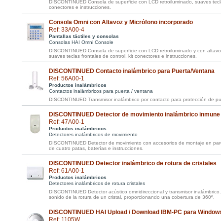
DISCONTINUED Consola de superficie con LCD retroiluminado, suaves teclas 
conectores e instrucciones.
Consola Omni con Altavoz y Micrófono incorporado
Ref: 33A00-4
Pantallas táctiles y consolas
Consolas HAI Omni Console
DISCONTINUED Consola de superficie con LCD retroiluminado y con altavo
suaves teclas frontales de control, kit conectores e instrucciones.
DISCONTINUED Contacto inalámbrico para Puerta/Ventana
Ref: 56A00-1
Productos inalámbricos
Contactos inalámbricos para puerta / ventana
DISCONTINUED Transmisor inalámbrico por contacto para protección de pu
DISCONTINUED Detector de movimiento inalámbrico inmune
Ref: 47A00-1
Productos inalámbricos
Detectores inalámbricos de movimiento
DISCONTINUED Detector de movimiento con accesorios de montaje en par
de cuatro patas, baterías e instrucciones.
DISCONTINUED Detector inalámbrico de rotura de cristales
Ref: 61A00-1
Productos inalámbricos
Detectores inalámbricos de rotura cristales
DISCONTINUED Detector acústico omnidireccional y transmisor inalámbrico. S
sonido de la rotura de un cristal, proporcionando una cobertura de 360º.
DISCONTINUED HAI Upload / Download IBM-PC para Window
Ref: 1105W