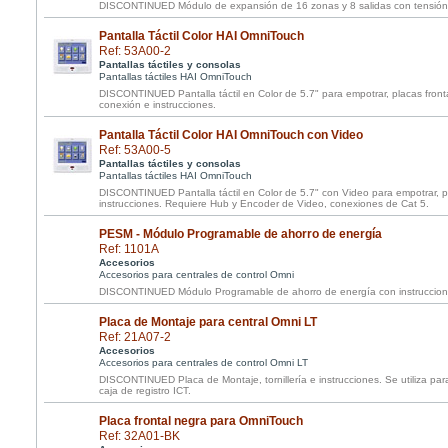
DISCONTINUED Módulo de expansión de 16 zonas y 8 salidas con tensión y
Pantalla Táctil Color HAI OmniTouch
Ref: 53A00-2
Pantallas táctiles y consolas
Pantallas táctiles HAI OmniTouch
DISCONTINUED Pantalla táctil en Color de 5.7" para empotrar, placas fronta
conexión e instrucciones.
Pantalla Táctil Color HAI OmniTouch con Video
Ref: 53A00-5
Pantallas táctiles y consolas
Pantallas táctiles HAI OmniTouch
DISCONTINUED Pantalla táctil en Color de 5.7" con Video para empotrar, p
instrucciones. Requiere Hub y Encoder de Video, conexiones de Cat 5.
PESM - Módulo Programable de ahorro de energía
Ref: 1101A
Accesorios
Accesorios para centrales de control Omni
DISCONTINUED Módulo Programable de ahorro de energía con instruccion
Placa de Montaje para central Omni LT
Ref: 21A07-2
Accesorios
Accesorios para centrales de control Omni LT
DISCONTINUED Placa de Montaje, tornillería e instrucciones. Se utiliza para
caja de registro ICT.
Placa frontal negra para OmniTouch
Ref: 32A01-BK