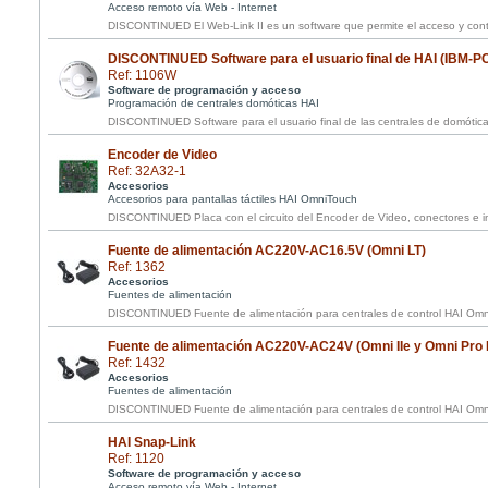
Acceso remoto vía Web - Internet
DISCONTINUED El Web-Link II es un software que permite el acceso y contr
DISCONTINUED Software para el usuario final de HAI (IBM-P
Ref: 1106W
Software de programación y acceso
Programación de centrales domóticas HAI
DISCONTINUED Software para el usuario final de las centrales de domótica
Encoder de Video
Ref: 32A32-1
Accesorios
Accesorios para pantallas táctiles HAI OmniTouch
DISCONTINUED Placa con el circuito del Encoder de Video, conectores e in
Fuente de alimentación AC220V-AC16.5V (Omni LT)
Ref: 1362
Accesorios
Fuentes de alimentación
DISCONTINUED Fuente de alimentación para centrales de control HAI Omn
Fuente de alimentación AC220V-AC24V (Omni IIe y Omni Pro I
Ref: 1432
Accesorios
Fuentes de alimentación
DISCONTINUED Fuente de alimentación para centrales de control HAI Omni 
HAI Snap-Link
Ref: 1120
Software de programación y acceso
Acceso remoto vía Web - Internet