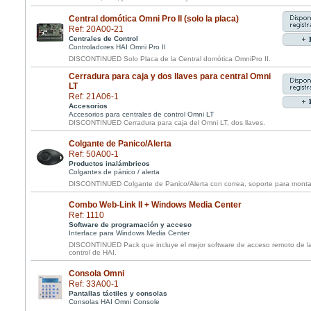
Central domótica Omni Pro II (solo la placa)
Ref: 20A00-21
Centrales de Control
Controladores HAI Omni Pro II
DISCONTINUED Solo Placa de la Central domótica OmniPro II.
Cerradura para caja y dos llaves para central Omni
LT
Ref: 21A06-1
Accesorios
Accesorios para centrales de control Omni LT
DISCONTINUED Cerradura para caja del Omni LT, dos llaves.
Colgante de Panico/Alerta
Ref: 50A00-1
Productos inalámbricos
Colgantes de pánico / alerta
DISCONTINUED Colgante de Panico/Alerta con correa, soporte para montaj
Combo Web-Link II + Windows Media Center
Ref: 1110
Software de programación y acceso
Interface para Windows Media Center
DISCONTINUED Pack que incluye el mejor software de acceso remoto de la
control de HAI.
Consola Omni
Ref: 33A00-1
Pantallas táctiles y consolas
Consolas HAI Omni Console