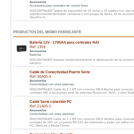
Accesorios
Accesorios para centrales de control Omni
DISCONTINUED Tarjeta de expansión de 16 zonas y 16 salidas con caja me
superficie/semiempotrable, cerradura y dos juegos de llaves, kit de accesori
OmniPro II)
PRODUCTOS DEL MISMO FABRICANTE
Batería 12V - 1700Ah para centrales HAI
Ref: 1359
Accesorios
Baterías
DISCONTINUED Soporta momentáneamente la alimentación de la central HAI
eléctrico.
Cable de Conectividad Puerto Serie
Ref: 36A05-4
Accesorios
Conectividad con otros sistemas
DISCONTINUED Cable de 2.1 MT con conector DB-9 Macho para conectar el
centrales HAI a los puertos serie de sistemas Russound, NuVo, Lutron Radi
Cable Serie conexión PC
Ref: 21A05-2
Accesorios
Conectividad con otros sistemas
DISCONTINUED Cable de 2.1 MT con conector DB-9 Hembra para conectar e
centrales de HAI con el puerto RS-232 del ordenador y poder así utilizar e
PC, WebLink y Media Center.