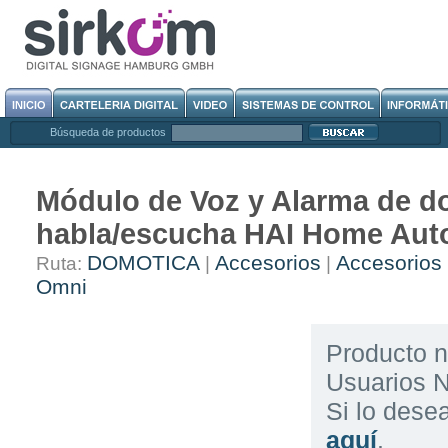
Búsqueda de productos
Módulo de Voz y Alarma de do
habla/escucha HAI Home Aut
DOMOTICA
Accesorios
Accesorios 
Ruta:
|
|
Omni
Producto n
Usuarios N
Si lo des
aquí
.