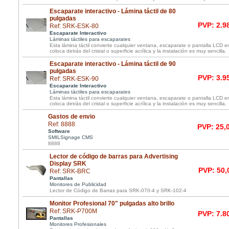
Escaparate interactivo - Lámina táctil de 80
pulgadas
PVP: 2.9
Ref: SRK-ESK-80
Escaparate Interactivo
Láminas táctiles para escaparates
Esta lámina táctil convierte cualquier ventana, escaparate o pantalla LCD e
coloca detrás del cristal o superficie acrílica y la instalación es muy sencilla.
Escaparate interactivo - Lámina táctil de 90
pulgadas
PVP: 3.9
Ref: SRK-ESK-90
Escaparate Interactivo
Láminas táctiles para escaparates
Esta lámina táctil convierte cualquier ventana, escaparate o pantalla LCD e
coloca detrás del cristal o superficie acrílica y la instalación es muy sencilla.
Gastos de envio
Ref: 8888
PVP: 25,
Software
SMILSignage CMS
8888
Lector de código de barras para Advertising
Display SRK
PVP: 50,
Ref: SRK-BRC
Pantallas
Monitores de Publicidad
Lector de Código de Barras para SRK-070-4 y SRK-102-4
Monitor Profesional 70" pulgadas alto brillo
Ref: SRK-P700M
PVP: 7.8
Pantallas
Monitores Profesionales