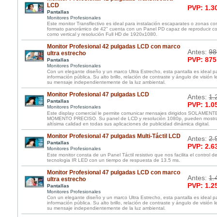
LCD
PVP: 1.3
Pantallas
Monitores Profesionales
Este monitor Transflectivo es ideal para instalación escaparates o zonas con
formato panorámico de 42" cuenta con un Panel PD capaz de reproducir con
como vertical y resolución Full HD de 1920x1080.
Monitor Profesional 42 pulgadas LCD con marco
Antes:
98
ultra estrecho
PVP: 875
Pantallas
Monitores Profesionales
Con un elegante diseño y un marco Ultra Estrecho, esta pantalla es ideal 
información pública. Su alto brillo, relación de contraste y ángulo de visión 
su mensaje independientemente de la luz ambiental.
Monitor Profesional 47 pulgadas LCD
Antes:
1.
Pantallas
PVP: 1.0
Monitores Profesionales
Este display comercial le permite comunicar mensajes dirigidos SOLAME
MOMENTO PRECISO. Su panel de LCD y resolución 1080p, pueden mostrar
altísima calidad en todas sus aplicaciones de publicidad dinámica digital.
Monitor Profesional 47 pulgadas Multi-Táctil LCD
Antes:
2.
Pantallas
PVP: 2.6
Monitores Profesionales
Este monitor consta de un Panel Táctil resistivo que nos facilita el control de
tecnologia IR LED con un tiempo de respuesta de 13.5 ms.
Monitor Profesional 47 pulgadas LCD con marco
Antes:
1.
ultra estrecho
PVP: 1.2
Pantallas
Monitores Profesionales
Con un elegante diseño y un marco Ultra Estrecho, esta pantalla es ideal 
información pública. Su alto brillo, relación de contraste y ángulo de visión 
su mensaje independientemente de la luz ambiental.