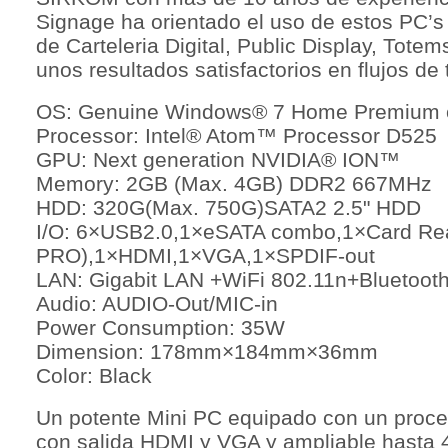
Signage ha orientado el uso de estos PC’s
de Carteleria Digital, Public Display, Tote
unos resultados satisfactorios en flujos de
OS: Genuine Windows® 7 Home Premium or
Processor: Intel® Atom™ Processor D525
GPU: Next generation NVIDIA® ION™
Memory: 2GB (Max. 4GB) DDR2 667MHz
HDD: 320G(Max. 750G)SATA2 2.5" HDD
I/O: 6×USB2.0,1×eSATA combo,1×Card R
PRO),1×HDMI,1×VGA,1×SPDIF-out
LAN: Gigabit LAN +WiFi 802.11n+Bluetoot
Audio: AUDIO-Out/MIC-in
Power Consumption: 35W
Dimension: 178mm×184mm×36mm
Color: Black
Un potente Mini PC equipado con un proce
con salida HDMI y VGA y ampliable hasta 