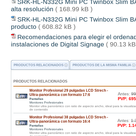
SRK-HL-N332G Mini PC Twinbox Slim BA
alta resolución
( 168.99 kB )
SRK-HL-N332G Mini PC Twinbox Slim BA
producto
( 608.82 kB )
Recomendaciones para elegir el orden
instalaciones de Digital Signage
( 90.13 kB
PRODUCTOS RELACIONADOS
PRODUCTOS DE LA MISMA FAMILIA
PRODUCTOS RELACIONADOS
Monitor Profesional 29 pulgadas LCD Strech -
Antes:
99
Ultra-panorámica con formato 17:6
PVP: 695
Pantallas
Monitores Profesionales
Monitor ultra panorámico con ratio de aspecto ancho, ideal para la visualiz
de contenido
Monitor Profesional 38 pulgadas LCD Strech -
Antes:
1.
Ultra-panorámica con formato 16:4
PVP: 1.1
Pantallas
Monitores Profesionales
Monitor ultra panorámico con ratio de aspecto ancho, ideal para la visualiz