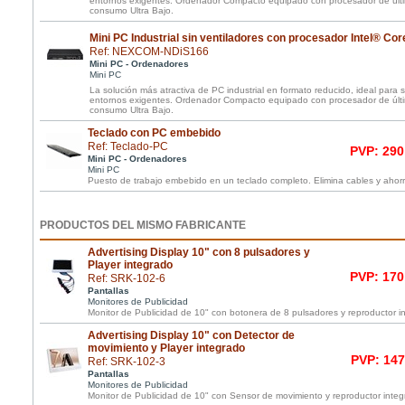
entornos exigentes. Ordenador Compacto equipado con procesador de últ
consumo Ultra Bajo.
Mini PC Industrial sin ventiladores con procesador Intel® Co
Ref: NEXCOM-NDiS166
Mini PC - Ordenadores
Mini PC
La solución más atractiva de PC industrial en formato reducido, ideal para 
entornos exigentes. Ordenador Compacto equipado con procesador de últ
consumo Ultra Bajo.
Teclado con PC embebido
Ref: Teclado-PC
PVP: 290
Mini PC - Ordenadores
Mini PC
Puesto de trabajo embebido en un teclado completo. Elimina cables y ahor
PRODUCTOS DEL MISMO FABRICANTE
Advertising Display 10" con 8 pulsadores y
Player integrado
PVP: 170
Ref: SRK-102-6
Pantallas
Monitores de Publicidad
Monitor de Publicidad de 10" con botonera de 8 pulsadores y reproductor i
Advertising Display 10" con Detector de
movimiento y Player integrado
PVP: 147
Ref: SRK-102-3
Pantallas
Monitores de Publicidad
Monitor de Publicidad de 10" con Sensor de movimiento y reproductor inte