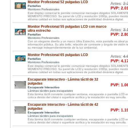
Monitor Profesional 52 pulgadas LCD
Antes:
2.
Pantallas
PVP: 2.0
Monitores Profesionales
Este display comercial le permite comunicar mensajes dirigidos SOLAME
MOMENTO PRECISO. Su panel de LCD y resolución 1080p, pueden mostrar
altísima calidad en todas sus aplicaciones de publicidad dinámica digital.
Monitor Profesional 55 pulgadas LCD con marco
Antes:
3.
ultra estrecho
PVP: 2.8
Pantallas
Monitores Profesionales
Con un elegante diseño y un marco Ultra Estrecho, esta pantalla es ideal 
información pública. Su alto brillo, relación de contraste y ángulo de visión 
su mensaje independientemente de la luz ambiental.
Monitor Profesional 65 pulgadas LCD
Antes:
4.
Pantallas
PVP: 4.1
Monitores Profesionales
Este display comercial le permite comunicar mensajes dirigidos SOLAME
MOMENTO PRECISO. Su panel de LCD y resolución 1080p, pueden mostrar
altísima calidad en todas sus aplicaciones de publicidad dinámica digital.
Escaparate interactivo - Lámina táctil de 32
pulgadas
PVP: 1.0
Escaparate Interactivo
Láminas táctiles para escaparates
Esta lámina táctil convierte cualquier ventana, escaparate o pantalla LCD e
coloca detrás del cristal o superficie acrílica y la instalación es muy sencilla.
Escaparate interactivo - Lámina táctil de 42
pulgadas
PVP: 1.1
Escaparate Interactivo
Láminas táctiles para escaparates
Esta lámina táctil convierte cualquier ventana, escaparate o pantalla LCD e
coloca detrás del cristal o superficie acrílica y la instalación es muy sencilla.