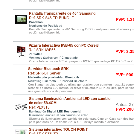
opción táctil disponible.
Pantalla Transparente de 46" Samsung
Ref: SRK-S46-TD-BUNDLE
PVP: 1.3
Pantallas
Monitores de Publicidad
Pantalla Transparente de 46" Samsung LVDS Ideal para demostradores y m
opción táctil disponible.
Pizarra Interactiva IWB-65 con PC Corei3
Ref: SRK-IWB65
PVP: 3.3
Pantallas
Monitores táctiles con PC integrado
Pizarra Interactiva de 65" sin proyector IWB-65 que incluye PC OPS Core i3 i
Servidor Bluetooth SRK
Ref: SRK-BT Server
PVP: 900
Marketing de proximidad Bluetooth
Marketing Bluetooth - Publicidad Bluetooth
Con 3 antenas bluetooth de última generación que permiten hasta 21 conex
alcance de hasta 100 metros, el servidor bluetooth SRK es ideal para ser in
una gran afluencia de personas.
Sistema Iluminación Ambiental LED con cambio
de color 58.4CM
Antes:
27
Ref: PLX318
PVP: 200
Iluminación Digital LED Residencial
Iluminación ambiental con cambio de color
Sistema de iluminación con cambio de color para Cine en Casa con dos ba
para pantallas de TV desde 32" a 60". Incluye mando a distancia
Sistema interactivo TOUCH POINT