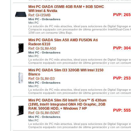
Mini PC GIADA i35MB 4GB RAM + 8GB SDHC
Wifi Intel & Nvidia
PVP: 265
Ref: GI-I35MB
Mini PC - Ordenadores
Mini PC
La solución de PC más atractiva, ideal para soluciones de Digital Signage
Compacto equipado con procesador de última generación Intel®Dual-Cor
10W con un consumo Ultra Bajo.
Mini PC GIADA Slim A50 AMD FUSION Ati
Radeon 6310
PVP: 304
Ref: GI-SLIM-A50
Mini PC - Ordenadores
Mini PC
La solución de PC más atractiva, ideal para soluciones de Digital Signage
Compacto equipado con procesador de última generación y con un consumo
Mini PC GIADA Slim I33 320GB Wifi Intel 3150
Blanco
PVP: 253
Ref: GI-SLIM-I33
Mini PC - Ordenadores
Mini PC
La solución de PC más atractiva, ideal para soluciones de Digital Signage
Compacto equipado con procesador de última generación y con un consumo
Mini PC GIADA Slim i50 Intel® Core™ i5 430um
(18W), Intel® Integrated GMA HD Graphic, 2GB
RAM. 500GB HDD, + Windows 7 HP
PVP: 555
Ref: GI-SLIM-i50W7
Mini PC - Ordenadores
Mini PC
La solución de PC más atractiva, ideal para soluciones de Digital Signage
Compacto equipado con procesador de última generación y con un consumo