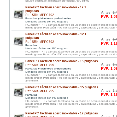
Equipo destinado al mercado profesional. 600 cd/m2
Panel PC Tactil en acero inoxidable - 12.1
pulgadas
Antes:
1.
Ref: SRK-MPPC792
PVP: 1.0
Pantallas y Monitores profesionales
Monitores tactiles con PC integrado
PC, monitor TFT y pantalla táctil todo en un chasis de acero inoxidable pul
mm de grosor. Protección IP55 contra polvo y salpicaduras y pantalla táctil re
Panel PC Táctil en acero inoxidable - 12.1
pulgadas
Antes:
1.
Ref: SRK-MPPC792
PVP: 1.1
Pantallas
Monitores táctiles con PC integrado
PC, monitor TFT y pantalla táctil todo en un chasis de acero inoxidable pul
mm de grosor. Protección IP55 contra polvo y salpicaduras y pantalla táctil re
Panel PC Tactil en acero inoxidable - 15 pulgadas
Antes:
1.
Ref: SRK-MPPC795
PVP: 1.0
Pantallas y Monitores profesionales
Monitores tactiles con PC integrado
PC, monitor TFT y pantalla táctil todo en un chasis de acero inoxidable pul
mm de grosor. Protección IP55 contra polvo y salpicaduras y pantalla táctil
antirreflejo.
Panel PC Táctil en acero inoxidable - 15 pulgadas
Antes:
1.
Ref: SRK-MPPC795
PVP: 1.1
Pantallas
Monitores táctiles con PC integrado
PC, monitor TFT y pantalla táctil todo en un chasis de acero inoxidable pul
mm de grosor. Protección IP55 contra polvo y salpicaduras y pantalla táctil
antirreflejo.
Panel PC Tactil en acero inoxidable - 17 pulgadas
Antes:
1.