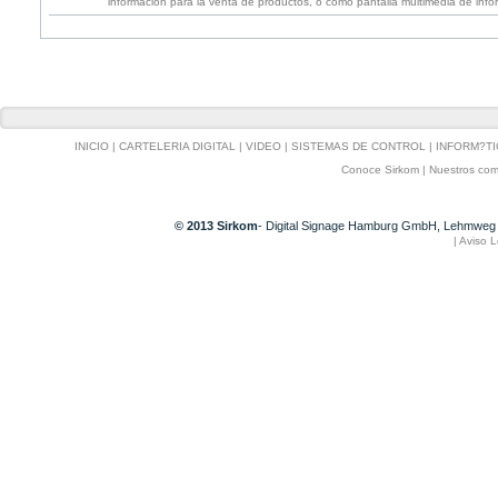
información para la venta de productos, o como pantalla multimedia de info
INICIO
|
CARTELERIA DIGITAL
|
VIDEO
|
SISTEMAS DE CONTROL
|
INFORM?TI
Conoce Sirkom
|
Nuestros com
© 2013 Sirkom
- Digital Signage Hamburg GmbH, Lehmweg 
|
Aviso L